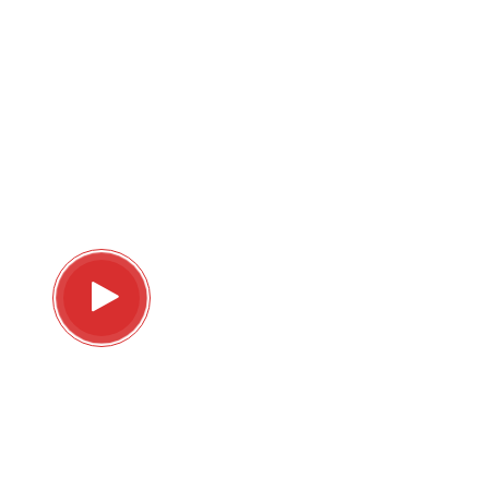
เช่น ผลิตภัณฑ์ดูแลเส้นผมและบำรุงรากผม
นีโอแฮร์ โลชั่น
Neo Hair Lotion
ซี่งเป็นสินค้าวิจัยโดยแพทย์ไทย
นีโแฮร์
Neo hair
เป็นสารสกัดจากธรรมชาติ เหมาะสำหรับผู้
ที่มีปัญหาเส้นผม ศีรษะล้าน ผมร่วง ผมบาง และปัญหาเส้นผม
จากพันธุกรรม ที่นี่! เรายินดีพร้อมรับคำสั่งซื้อจากลูกค้าและ
สมาชิกทุกท่านทุกสายงาน สินค้าทุกชิ้นเราจัดส่งฟรี! ทั่ว
ประเทศ
วีดีโอแนะนำ
บริษัท กรีนเวลท์ อินเตอร์เนชั่นแนล จำกัด