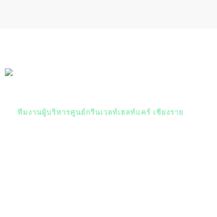
ทีมงานผู้บริหารศูนย์กรีนเวลท์เฮลท์แคร์ เชียงราย
คุณสมพงษ์-คุณปวิชญา
เราคือทีมงานผู้บริหารศูนย์จำหน่ายระดับสูงสุด
คราวน์เอ็กคลู
ชีพไดมอนด์
CXD
พร้อมให้คำแนะนำปรึกษาผลิตภัณฑ์และ
แผนธุรกิจที่ดีแก่ลูกค้าและสมาชิกกรีนเวลท์อย่างดีที่สุด ศูนย์
จำหน่ายของเรามีผลิตภัณฑ์คุณภาพหลากหลายประเภท อาทิ